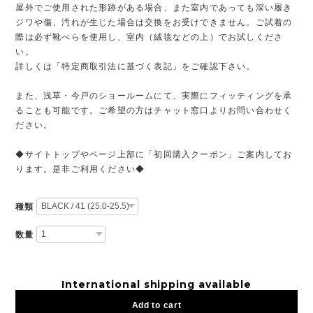
屋外でご使用された形跡がある場合、また室内であっても深い履き
ジワや傷、汚れが生じた場合は交換をお受けできません。ご試着の
際は必ず靴べらを使用し、室内（絨毯などの上）でお試しくださ
い。
詳しくは「特定商取引法に基づく表記」をご確認下さい。
また、浅草・今戸のショールームにて、実際にフィッティングを承
ることも可能です。ご希望の方はチャット窓口よりお問い合わせく
ださい。
◆サイトトップやページ上部に「初回購入クーポン」ご案内してお
ります。是非ご利用ください◆
種類
数量
International shipping available
Add to cart