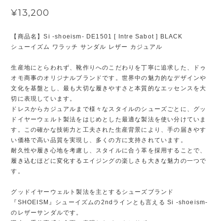
¥13,200
【商品名】Si -shoeism- DE1501 [ Intre Sabot ] BLACK
シューイズム ワラッチ サンダル レザー カジュアル
生産地にとらわれず、靴作りへのこだわりを丁寧に追求した、ドゥ
オモ商事のオリジナルブランドです。世界中の魅力的なデザインや
文化を基盤とし、最も大切な履きやすさと本質的なエッセンスを大
切に表現しています。
ドレスからカジュアルまで様々なスタイルのシューズごとに、グッ
ドイヤーウェルト製法をはじめとした最適な製法を使い分けていま
す。この確かな技術力と工夫された生産背景により、手の届きやす
い価格で高い品質を実現し、多くの方に支持されています。
耐久性や履き心地を考慮し、スタイルに合う革を採用することで、
履き込むほどに変化するエイジングの楽しさも大きな魅力の一つで
す。
グッドイヤーウェルト製法を主とするシューズブランド
『SHOEISM』シューイズムの2ndラインとも言える Si -shoeism-
のレザーサンダルです。