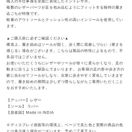
職人の手仕事感を全面に表現したイントレサボ。
複数のレザーパーツが足を包み込むようにフィットする独特の履き
込ごちが特徴です。
軽量のアウトソールとクッション性の高いインソールを使用してい
ます。
▲ご購入前に必ずご確認ください▲
構造上、履き始めはソールが固く、歩く際に屈曲しづらい（硬さを
感じる）場合がございます。こちらは製品の特性によるもので、不
良品ではございません。
お使いいただくうちにレザーやソールが徐々に柔らかくなり、足の
動きに沿うように馴染んでまいります。 お客様の足の形や歩き方の
癖に合わせてソールがしなり、次第に歩きやすく変化していきます
ので、履き始めの期間は少しずつ慣らしながらご着用いただくこと
をおすすめいたします。
【アッパー】レザー
【ソール】 ラバー
【原産国】Made in INDIA
※ディスプレイ画面等の環境上、ページで見た色と実際の商品の色
とは多少違う場合がございます。予めご了承下さい。