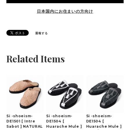
日本国内にお住まいの方向け
通報する
Related Items
Si -shoeism-
Si -shoeism-
Si -shoeism-
DE1501 [ Intre
DE1504 [
DE1504 [
Sabot ] NATURAL
Huarache Mule ]
Huarache Mule ]