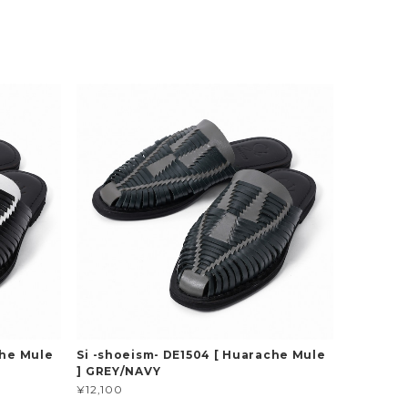
che Mule
Si -shoeism- DE1504 [ Huarache Mule
] GREY/NAVY
¥12,100