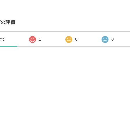
プの評価
べて
1
0
0