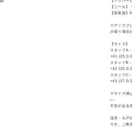
【アッパー
【ソール】 
【原産国】Mad
※ディスプ
少違う場合
【サイズ】
スタッフA：
<41 (25.0
スタッフB：
<42 (26.0
スタッフC：
<43 (27.0
※サイズ感
い。
不安がある
浅草・今戸
です。ご希