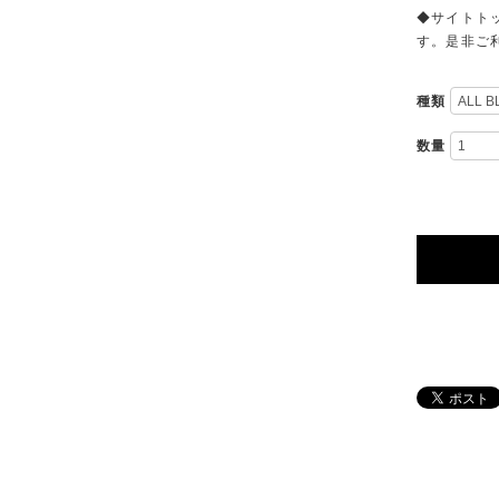
◆サイトト
す。是非ご
種類
数量