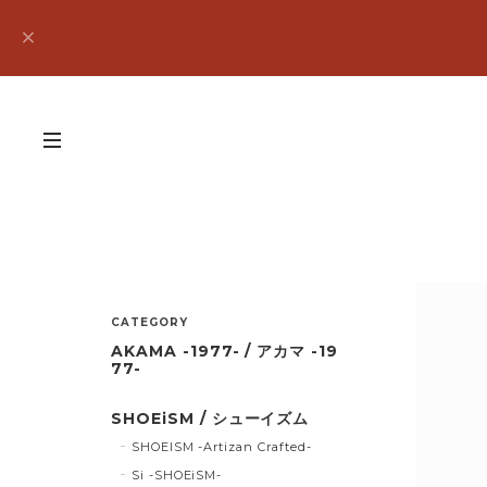
CATEGORY
AKAMA -1977- / アカマ -19
77-
SHOEiSM / シューイズム
SHOEISM -Artizan Crafted-
Si -SHOEiSM-